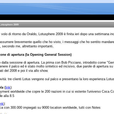
Lotusphere 2009
 volo di ritorno da Oraldo, Lotusphere 2009 è finita ieri dopo una settimana in
iassumere brevemente quello che ho visto, i messaggi che ho sentito mandare c
.
, secondo me, altrettanto importanti
ione di apertura (la Opening General Session)
 dalla sessione di apertura. La prima con Bob Picciano, introdotto come "G
enere il palco ed è stato molto sintetico ed incisivo, due parole di apertura s
tati del 2008 e poi il via allo show.
vità: tre clienti Lotus vengono sul palco e presentano la loro esperienza Lotus
la
(
link
):
yment worldwide che copre le 200 nazioni in cui si estente l'universo Coca Col
de alla 8.5
ink
):
a con 300.000 impiegati su 9000 location worldwide, tutti con Notes