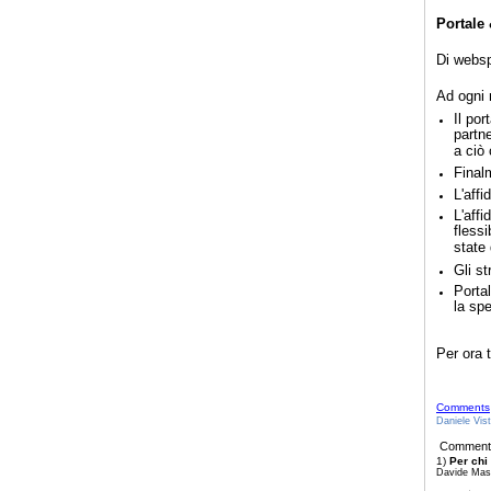
Portale
Di websp
Ad ogni 
Il por
partn
a ciò
Finalm
L'aff
L'aff
fless
state
Gli s
Portal
la spe
Per ora t
Comments
Daniele Vist
Comment
1)
Per chi 
Davide Masi