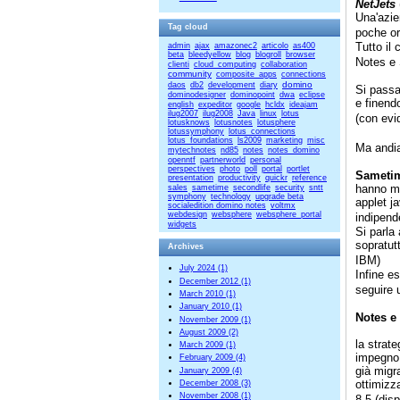
NetJets
Una'azien
Tag cloud
poche ore
Tutto il
admin
ajax
amazonec2
articolo
as400
beta
bleedyellow
blog
blogroll
browser
Notes e
clienti
cloud_computing
collaboration
community
composite_apps
connections
domino
daos
db2
development
diary
Si passa
dominodesigner
dominopoint
dwa
eclipse
e finend
english
expeditor
google
hcldx
ideajam
ilug2007
ilug2008
Java
linux
lotus
(con evid
lotusknows
lotusnotes
lotusphere
lotussymphony
lotus_connections
lotus_foundations
ls2009
marketing
misc
Ma andi
mytechnotes
nd85
notes
notes_domino
openntf
partnerworld
personal
perspectives
photo
poll
portal
portlet
Sametim
presentation
productivity
quickr
reference
hanno me
sales
sametime
secondlife
security
sntt
symphony
technology
upgrade beta
applet j
socialedition domino notes
voltmx
webdesign
websphere
websphere_portal
indipend
widgets
Si parla
sopratut
Archives
IBM)
July 2024 (1)
Infine e
December 2012 (1)
seguire 
March 2010 (1)
January 2010 (1)
Notes e
November 2009 (1)
August 2009 (2)
la strat
March 2009 (1)
impegno 
February 2009 (4)
già migr
January 2009 (4)
ottimizz
December 2008 (3)
November 2008 (1)
8.5 (disp