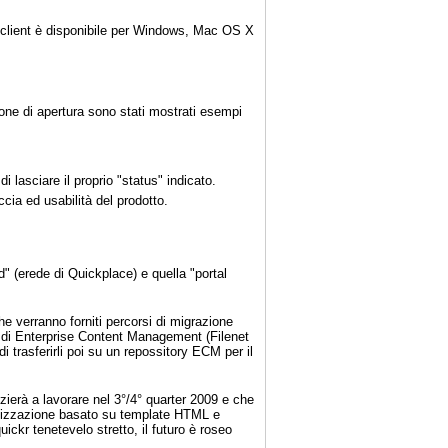
 client è disponibile per Windows, Mac OS X
ione di apertura sono stati mostrati esempi
i lasciare il proprio "status" indicato.
accia ed usabilità del prodotto.
d" (erede di Quickplace) e quella "portal
 verranno forniti percorsi di migrazione
ni di Enterprise Content Management (Filenet
 trasferirli poi su un repossitory ECM per il
ierà a lavorare nel 3°/4° quarter 2009 e che
tomizzazione basato su template HTML e
kr tenetevelo stretto, il futuro è roseo