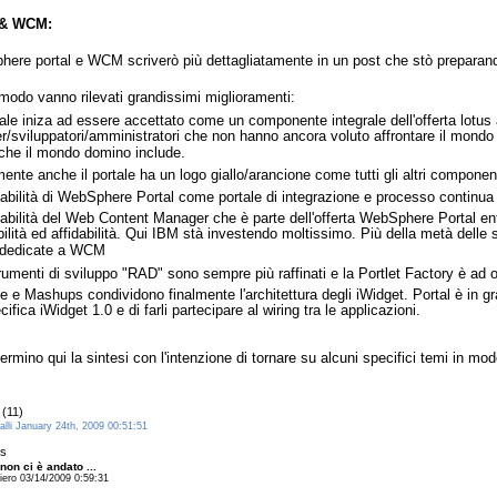
 & WCM:
here portal e WCM scriverò più dettagliatamente in un post che stò preparando 
modo vanno rilevati grandissimi miglioramenti:
tale iniza ad essere accettato come un componente integrale dell'offerta lotus a
er/sviluppatori/amministratori che non hanno ancora voluto affrontare il mondo 
 che il mondo domino include.
ente anche il portale ha un logo giallo/arancione come tutti gli altri component
idabilità di WebSphere Portal come portale di integrazione e processo continu
idabilità del Web Content Manager che è parte dell'offerta WebSphere Portal ent
ibilità ed affidabilità. Qui IBM stà investendo moltissimo. Più della metà dell
 dedicate a WCM
trumenti di sviluppo "RAD" sono sempre più raffinati e la Portlet Factory è ad 
e e Mashups condividono finalmente l'architettura degli iWidget. Portal è in gr
cifica iWidget 1.0 e di farli partecipare al wiring tra le applicazioni.
ermino qui la sintesi con l'intenzione di tornare su alcuni specifici temi in mo
(11)
alli January 24th, 2009 00:51:51
s
non ci è andato ...
ero 03/14/2009 0:59:31