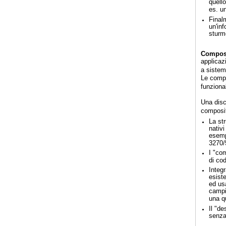
quello
es. u
Final
un'in
sturme
Composi
applicazi
a sistemi
Le compos
funzional
Una discu
composit
La st
nativ
esemp
3270/
I "com
di cod
Integ
esiste
ed us
campi
una q
Il "de
senza 