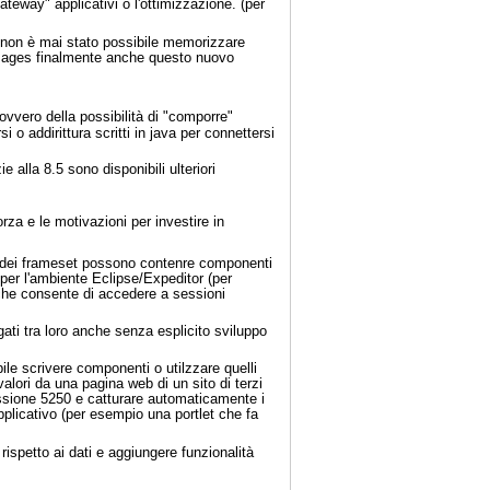
ateway" applicativi o l'ottimizzazione. (per
 non è mai stato possibile memorizzare
XPages finalmente anche questo nuovo
vvero della possibilità di "comporre"
 o addirittura scritti in java per connettersi
 alla 8.5 sono disponibili ulteriori
orza e le motivazioni per investire in
o dei frameset possono contenre componenti
per l'ambiente Eclipse/Expeditor (per
he consente di accedere a sessioni
egati tra loro anche senza esplicito sviluppo
le scrivere componenti o utilzzare quelli
valori da una pagina web di un sito di terzi
essione 5250 e catturare automaticamente i
plicativo (per esempio una portlet che fa
rispetto ai dati e aggiungere funzionalità