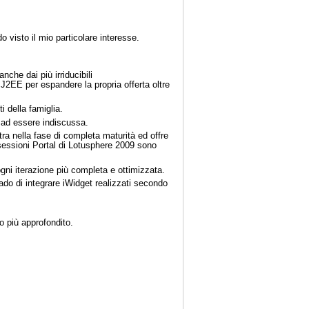
visto il mio particolare interesse.
nche dai più irriducibili
J2EE per espandere la propria offerta oltre
i della famiglia.
a ad essere indiscussa.
ra nella fase di completa maturità ed offre
e sessioni Portal di Lotusphere 2009 sono
ogni iterazione più completa e ottimizzata.
ado di integrare iWidget realizzati secondo
do più approfondito.