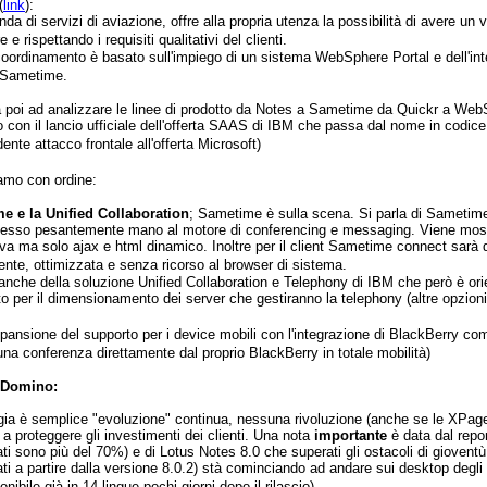
(
link
):
da di servizi di aviazione, offre alla propria utenza la possibilità di avere un 
 e rispettando i requisiti qualitativi del clienti.
 coordinamento è basato sull'impiego di un sistema WebSphere Portal e dell'inte
 Sametime.
 poi ad analizzare le linee di prodotto da Notes a Sametime da Quickr a W
o con il lancio ufficiale dell'offerta SAAS di IBM che passa dal nome in codic
ente attacco frontale all'offerta Microsoft)
amo con ordine:
e e la Unified Collaboration
; Sametime è sulla scena. Si parla di Sametime
sso pesantemente mano al motore di conferencing e messaging. Viene mostrat
ava ma solo ajax e html dinamico. Inoltre per il client Sametime connect sarà
ente, ottimizzata e senza ricorso al browser di sistema.
 anche della soluzione Unified Collaboration e Telephony di IBM che però è ori
to per il dimensionamento dei server che gestiranno la telephony (altre opzioni 
spansione del supporto per i device mobili con l'integrazione di BlackBerry come
una conferenza direttamente dal proprio BlackBerry in totale mobilità)
 Domino:
egia è semplice "evoluzione" continua, nessuna rivoluzione (anche se le XPage
a proteggere gli investimenti dei clienti. Una nota
importante
è data dal repor
ati sono più del 70%) e di Lotus Notes 8.0 che superati gli ostacoli di gioventù
ati a partire dalla versione 8.0.2) stà cominciando ad andare sui desktop degli 
onibile già in 14 lingue pochi giorni dopo il rilascio).