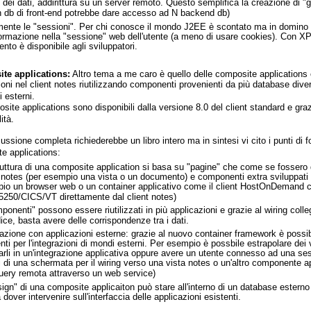
 dei dati, addirittura su un server remoto. Questo semplifica la creazione di "g
n db di front-end potrebbe dare accesso ad N backend db)
mente le "sessioni". Per chi conosce il mondo J2EE è scontato ma in domino
formazione nella "sessione" web dell'utente (a meno di usare cookies). Con 
nto è disponibile agli sviluppatori.
te applications:
Altro tema a me caro è quello delle composite applications o
oni nel client notes riutilizzando componenti provenienti da più database diversi
 esterni.
ite applications sono disponibili dalla versione 8.0 del client standard e grazie
ità.
ssione completa richiederebbe un libro intero ma in sintesi vi cito i punti di f
e applications:
ruttura di una composite application si basa su "pagine" che come se fosser
i notes (per esempio una vista o un documento) e componenti extra sviluppati 
io un browser web o un container applicativo come il client HostOnDemand c
5250/CICS/VT direttamente dal client notes)
ponenti" possono essere riutilizzati in più applicazioni e grazie al wiring coll
ice, basta avere delle corrispondenze tra i dati.
razione con applicazioni esterne: grazie al nuovo container framework è possibi
nti per l'integrazioni di mondi esterni. Per esempio è possbile estrapolare dei 
arli in un'integrazione applicativa oppure avere un utente connesso ad una s
 di una schermata per il wiring verso una vista notes o un'altro componente ap
uery remota attraverso un web service)
sign" di una composite applicaiton può stare all'interno di un database esterno 
dover intervenire sull'interfaccia delle applicazioni esistenti.