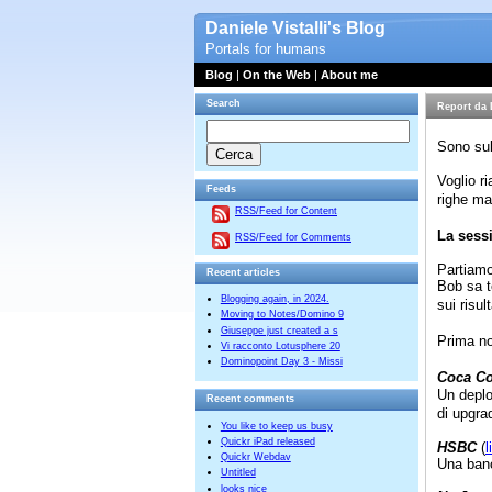
Daniele Vistalli's Blog
Portals for humans
Blog
|
On the Web
|
About me
Search
Report da 
Sono sul
Voglio r
Feeds
righe ma
RSS/Feed for Content
La sess
RSS/Feed for Comments
Partiamo
Recent articles
Bob sa t
Blogging again, in 2024.
sui risul
Moving to Notes/Domino 9
Giuseppe just created a s
Prima no
Vi racconto Lotusphere 20
Dominopoint Day 3 - Missi
Coca Co
Un deplo
Recent comments
di upgra
You like to keep us busy
Quickr iPad released
HSBC
(
l
Quickr Webdav
Una banc
Untitled
looks nice