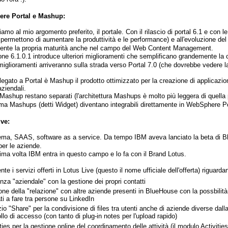
re Portal e Mashup:
iamo al mio argomento preferito, il portale. Con il rilascio di portal 6.1 e con
 permettono di aumentare la produttività e le performance) e all'evoluzione d
mente la propria maturità anche nel campo del Web Content Management.
one 6.1.0.1 introduce ulteriori miglioramenti che semplificano grandemente l
i miglioramenti arriveranno sulla strada verso Portal 7.0 (che dovrebbe vedere l
egato a Portal è Mashup il prodotto ottimizzato per la creazione di applicazioni
aziendali.
 Mashup restano separati (l'architettura Mashups è molto più leggera di quella 
rma Mashups (detti Widget) diventano integrabili direttamente in WebSphere Po
ive:
ema, SAAS, software as a service. Da tempo IBM aveva lanciato la beta di Bl
per le aziende.
rima volta IBM entra in questo campo e lo fa con il Brand Lotus.
nte i servizi offerti in Lotus Live (questo il nome ufficiale dell'offerta) riguarda
nza "aziendale" con la gestione dei propri contatti
one della "relazione" con altre aziende presenti in BlueHouse con la possbili
ti a fare tra persone su LinkedIn
io "Share" per la condivisione di files tra utenti anche di aziende diverse dall
llo di accesso (con tanto di plug-in notes per l'upload rapido)
ties per la gestione online del coordinamento delle attività (il modulo Activiti