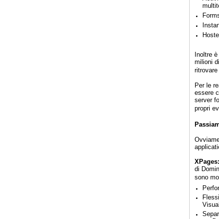
multit
Forms
Insta
Hoste
Inoltre 
milioni 
ritrovar
Per le re
essere c
server f
propri ev
Passiam
Ovviamen
applicat
XPages
di Domin
sono mol
Perfo
Flessi
Visua
Separ