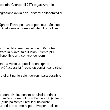
volo (dal Charter all 747) organizzato in
grazione ovvia con i sistemi collaborativi di
ebSphere Portal passando per Lotus Mashups
e BlueHouse al nome definitivo Lotus Live
 8.5 e della sua rivolzuione. IBM/Lotus
a la nuova sala riunioni: Niente più
 disponibile una conference room
entata verso un pubblico enterprise,
più "accessibili" sono disponibili dai partner
 client per le sale riuonioni (sarà possibile
s sono rivoluzionarie) e quindi continuo
t sull'adozione di Lotus Domino 8.0 (i clienti
 (principalmente i requisiti hardware
utenti con ottime aspettative per il client