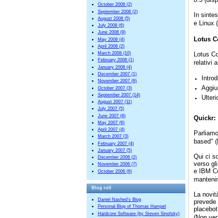
October 2008 (2)
September 2008 (2)
In sinte
August 2008 (5)
e Linux
July 2008 (6)
June 2008 (9)
Lotus Co
May 2008 (4)
April 2008 (2)
Lotus Co
March 2008 (10)
February 2008 (1)
relativi
January 2008 (4)
December 2007 (1)
Intro
November 2007 (6)
Aggiun
October 2007 (3)
September 2007 (14)
Ulteri
August 2007 (11)
July 2007 (5)
June 2007 (6)
Quickr:
May 2007 (6)
April 2007 (4)
Parliamo
March 2007 (3)
based" 
February 2007 (4)
January 2007 (5)
Qui ci s
December 2006 (2)
verso gl
November 2006 (7)
e IBM Co
October 2006 (6)
mantenim
Blog roll
La novit
Daniel Nashed’s Blog
prevede 
Personal Blog of Thomas Hampel
placebot
Hardcore Software (by Steven Sinofsky)
(Non vedo