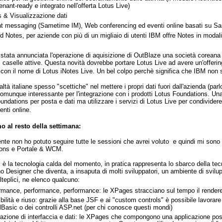
enant-ready e integrato nell'offerta Lotus Live)
 & Visualizzazione dati
nt messaging (Sametime IM), Web conferencing ed eventi online basati su S
d Notes, per aziende con più di un migliaio di utenti IBM offre Notes in modal
è stata annunciata l'operazione di aquisizione di OutBlaze una società coreana 
di caselle attive. Questa novità dovrebbe portare Lotus Live ad avere un'offe
e con il nome di Lotus iNotes Live. Un bel colpo perchè significa che IBM non s
altà italiane spesso "scettiche" nel mettere i propri dati fuori dall'azienda (pa
omunque interessante per l'integrazione con i prodotti Lotus Foundations. Un
oundations per posta e dati ma utilizzare i servizi di Lotus Live per condivider
enti online.
o al resto della settimana:
te non ho potuto seguire tutte le sessioni che avrei voluto e quindi mi sono
ions e Portale & WCM.
:
è la tecnologia calda del momento, in pratica rappresenta lo sbarco della tec
o Designer che diventa, a insaputa di molti sviluppatori, un ambiente di svi
teplici, ne elenco qualcuno:
rmance, performance, performance: le XPages stracciano sul tempo il render
bilità e riuso: grazie alla base JSF e ai "custom controls" è possibile lavorare 
lBasic o dei controlli ASP.net (per chi conosce questi mondi)
azione di interfaccia e dati: le XPages che compongono una applicazione pos