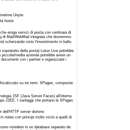
ametime Unyte
ità hoste
che eroga servizi di posta con centinaia di
ring di Mail/WebMail integrata che dovremmo
tà scherzando visto l'investimento in ballo.
rlo sopratutto della posta) Lotus Live potrebbe
a piccola/media azienda potrebbe avere un
e documenti con i partner e organizzare i
 focalizzato su tre temi: XPages, composite
nologia JSF (Java Server Faces) all'interno
luppo J2EE. I vantaggi che portano le XPages
er dell'HTTP server domino
in notes con principi molto vicini a quelli di
sono risiedere in un database separato da