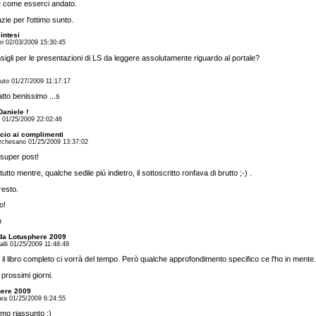
 è come esserci andato.
zie per l'ottimo sunto.
intesi
i 02/03/2009 15:30:45
sigli per le presentazioni di LS da leggere assolutamente riguardo al portale?
uto 01/27/2009 11:17:17
fatto benissimo ...s
Daniele !
i 01/25/2009 22:02:46
cio ai complimenti
rchesano 01/25/2009 13:37:02
super post!
l tutto mentre, qualche sedile piú indietro, il sottoscritto ronfava di brutto ;-) .
resto.
o!
b
da Lotusphere 2009
alli 01/25/2009 11:48:48
 il libro completo ci vorrà del tempo. Però qualche approfondimento specifico ce l'ho in mente.
 prossimi giorni.
here 2009
ra 01/25/2009 6:24:55
imo riassunto :)