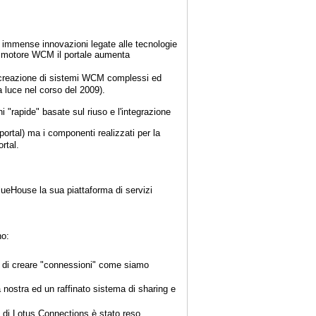
 le immense innovazioni legate alle tecnologie
el motore WCM il portale aumenta
a creazione di sistemi WCM complessi ed
a luce nel corso del 2009).
 "rapide" basate sul riuso e l'integrazione
portal) ma i componenti realizzati per la
rtal.
ueHouse la sua piattaforma di servizi
no:
tà di creare "connessioni" come siamo
a nostra ed un raffinato sistema di sharing e
es di Lotus Connections è stato reso