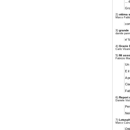
...
Gra
2)
ottima s
Marco Fabbr
con
3)
grande
davide pann
e' 
4)
Grazie 
Carlo Visan
5)
Mi asso
Fabrizio Ma
Un 
E i
A p
Cia
Fa
6)
Report 
Daniele Vist
Per
Nei
7)
Lotusp
Marco Carra
Ott