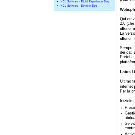
HCL Software - Digial Experience Blog
HCL Software - Domino Blog
Websphe
Qui arriv
2.0 (che
ulterior
La versi
ulterior
Sempre l
dei dati 
Portal e
piattafo
Lotus L
Ultimo t
internet 
Per la p
Inizialme
Prese
Gesti
abitua
Serviz
contro
Activi