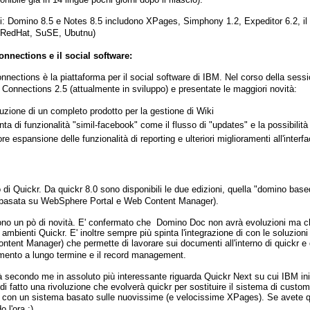
si: Domino 8.5 e Notes 8.5 includono XPages, Simphony 1.2, Expeditor 6.2, il
 (RedHat, SuSE, Ubutnu)
nnections e il social software:
nnections è la piattaforma per il social software di IBM. Nel corso della sess
 a Connections 2.5 (attualmente in sviluppo) e presentate le maggiori novità:
duzione di un completo prodotto per la gestione di Wiki
ta di funzionalità "simil-facebook" come il flusso di "updates" e la possibilità d
ore espansione delle funzionalità di reporting e ulteriori miglioramenti all'interf
 di Quickr. Da quickr 8.0 sono disponibili le due edizioni, quella "domino base
(basata su WebSphere Portal e Web Content Manager).
ono un pò di novità. E' confermato che Domino Doc non avrà evoluzioni ma che
i ambienti Quickr. E' inoltre sempre più spinta l'integrazione di con le soluzio
ntent Manager) che permette di lavorare sui documenti all'interno di quickr e di
ento a lungo termine e il record management.
à secondo me in assoluto più interessante riguarda Quickr Next su cui IBM iniz
di fatto una rivoluzione che evolverà quickr per sostituire il sistema di cus
 con un sistema basato sulle nuovissime (e velocissime XPages). Se avete quic
 l'ora :).