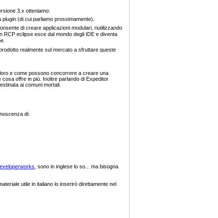
ersione 3.x otteniamo:
a plugin (di cui parliamo prossimamente).
 consente di creare applicazioni modulari, riutilizzando
 Con RCP eclipse esce dal mondo degli IDE e diventa
he.
rodotto realmente sul mercato a sfruttare queste
fra loro e come possono concorrere a creare una
cosa offre in più. Inoltre parlando di Expeditor
estinata ai comuni mortali.
onoscenza di:
eveloperworks
, sono in inglese lo so... ma bisogna
iale utile in italiano lo inserirò direttamente nel