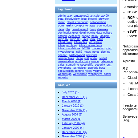
La version
Tag cloud
OSGI
:
admin
ajax
amazonec2
articolo
as400
RCP
: 
beta
bleedyellow
blog
blogroll
browser
codice 
clienti
cloud_computing
collaboration
community
una pia
composite_apps
connections
domino
daos
db2
development
diary
eSWT 
dominodesigner
dominopoint
dwa
eclipse
nuove p
english
expeditor
google
hcldx
ideajam
ilug2007
ilug2008
Java
linux
lotus
lotusknows
lotusnotes
lotusphere
lotussymphony
lotus_connections
Nel prossi
lotus_foundations
ls2009
marketing
misc
applicazio
mytechnotes
nd85
notes
notes_domino
inizieremo
openntf
partnerworld
personal
perspectives
photo
poll
portal
portlet
A presto.
presentation
productivity
quickr
reference
sales
sametime
secondlife
security
sntt
symphony
technology
upgrade beta
P.S.
socialedition domino notes
voltmx
Per parlar
webdesign
websphere
websphere_portal
Classi
widgets
I file
Archives
Il conc
July 2024 (1)
Cosa f
December 2012 (1)
March 2010 (1)
Il resto te
January 2010 (1)
adeguarsi. 
November 2009 (1)
August 2009 (2)
Se invece 
March 2009 (1)
Blog.
February 2009 (4)
January 2009 (4)
December 2008 (3)
November 2008 (1)