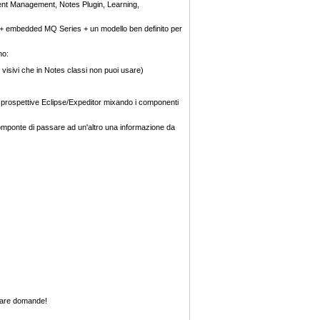
ent Management, Notes Plugin, Learning,
 + embedded MQ Series + un modello ben definito per
no:
visivi che in Notes classi non puoi usare)
 prospettive Eclipse/Expeditor mixando i componenti
omponte di passare ad un'altro una informazione da
r fare domande!