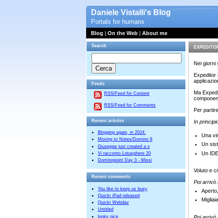
Daniele Vistalli's Blog
Portals for humans
Blog
|
On the Web
|
About me
Search
EXPEDITOR:
Nei giorni
Expeditor 
applicazion
Feeds
Ma Expedit
RSS/Feed for Content
componenti
RSS/Feed for Comments
Per partir
Recent articles
In principi
Blogging again, in 2024.
Una vi
Moving to Notes/Domino 9
Un sis
Giuseppe just created a s
Un IDE
Vi racconto Lotusphere 20
Dominopoint Day 3 - Missi
Voluto e c
Recent comments
Poi arrivò
You like to keep us busy
Aperto,
Quickr iPad released
Migliai
Quickr Webdav
Untitled
looks nice
Poi arrivò