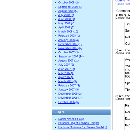
Comments
October 2008 (2)
Daniele Vis
September 2008 (2)
Comment
August 2008 (5)
1)
re: re:
July 2008 (6)
Daniele Vist
June 2008 (9)
May 2008 (4)
Tie
April 2008 (2)
Sam
March 2008 (10)
February 2008 (1)
Not
January 2008 (4)
Qui
December 2007 (1)
November 2007 (6)
2)
re: Dif
October 2007 (3)
Andrea Garb
September 2007 (14)
Ave
August 2007 (11)
July 2007 (5)
"Wh
June 2007 (6)
cho
rec
May 2007 (6)
l'O
April 2007 (4)
March 2007 (3)
Spe
February 2007 (4)
TIA
January 2007 (5)
December 2006 (2)
3)
re: Dif
November 2006 (7)
Daniele Vist
October 2006 (6)
Ris
Non
Blog roll
Exp
Daniel Nashed’s Blog
Personal Blog of Thomas Hampel
In 
Hardcore Software (by Steven Sinofsky)