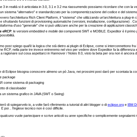
e 3 in realtà si è articolata in 3.0, 3.1 e 3.2 ma riassumendo possiamo ricordare che con la v
 un sistema "alternativo" e standardizzato per la componentizzazione del codice e del sistem
ovvero l'architettura Rich Client Platform, il "sistema" che utilizzando un'architettura a plug-in
e sfruttando funzioni di provisioning automatiche (versioni, installazione, configurazione) .
ttaforma d'uso "generale" che si può utilizzare anche per la creazione di applicazioni classic
e eRCP
: le versioni
embedded
e
mobile
dei componenti SWT e MOBILE. Expeditor è il primo p
ossibilità.
mo post spiego qual'è la logica che stà dietro ai plugin di Eclipse, come si interconnettono 
ne RCP, nella parte tre invece entreremo nel vivo per vedere dove Expeditor fa la differenza e 
 a ragionare sul cosa aspettarci in Hannover / Notes 8.0, visto la beta per ora non è ancora d
e di Eclipse bisogna conoscere almeno un pò Java, nei prossimi post darò per scontata la c
 e package
 JAR come sistema di packaging
etto di classloader
a un sistema grafico in JAVA (SWT o Swing)
nterò di spiegarvelo io, a volte farò riferimento a tutorial di altri blogger o di
eclipse.org
e
IBM D
E poi .. l'inglese tecnico non è così difficile.
qualcuno vuole partecipare e scrive articoli su aree specifiche o semplicemente segnalarmi mater