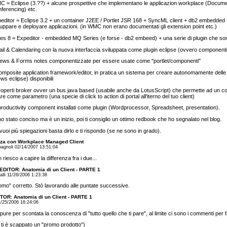
 = Eclipse (3.??) + alcune prospettive che implementano le applicazion workplace (Docum
ferencing) etc.
editor = Eclipse 3.2 + un container J2EE / Portlet JSR 168 + SyncML client + db2 embedded
luppare e deployare applicazioni. (in WMC non erano documentati gli extension point etc.)
es 8 = Expeditor - embedded MQ Series (e forse - db2 embeed) + una serie di plugin che so
ail & Calendaring con la nuova interfaccia sviluppata come plugin eclipse (ovvero componenti 
iews & Forms notes componentizzate per essere usate come "portlet/componenti"
omposite application framework/editor, in pratica un sistema per creare autonomamente delle
ews eclipse) disponibili
roperti broker ovver un bus java based (usabile anche da LotusScript) che permette ad un c
re come parametro (una specie di click to action di portal all'iterno del tuo client)
 productivity component installati come plugin (Wordprocessor, Spreadsheet, presentation).
o stato conciso ma è un inizio, poi ti consiglio un ottimo redbook che ho segnalato nel blog.
vuoi più spiegazioni basta dirlo e ti rispondo (se ne sono in grado).
nza con Workplace Managed Client
agnoli 02/14/2007 13:51:04
 riesco a capire la differenza fra i due...
EDITOR: Anatomia di un Client - PARTE 1
alli 11/26/2006 1:23:38
omo" corretto. Stò lavorando alle puntate successive.
OR: Anatomia di un Client - PARTE 1
/25/2006 16:24:06
 pure per scontata la conoscenza di "tutto quello che ti pare", al limite ci sono i commenti pe
 ti è scappato un "promo prodotto")