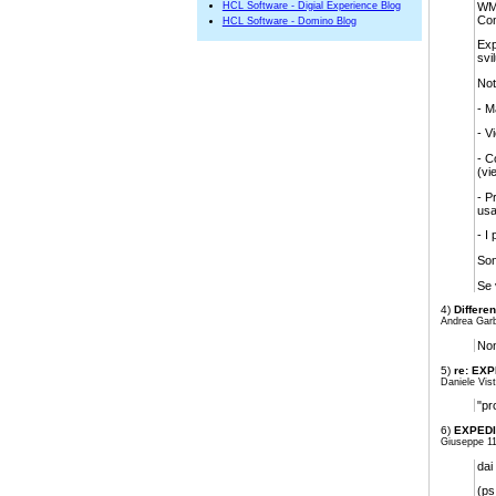
WMC
HCL Software - Digial Experience Blog
Con
HCL Software - Domino Blog
Exp
svi
Not
- M
- V
- C
(vi
- P
usa
- I
Son
Se 
4)
Differe
Andrea Garb
Non
5)
re: EXP
Daniele Vist
"pr
6)
EXPEDIT
Giuseppe 11
dai
(ps