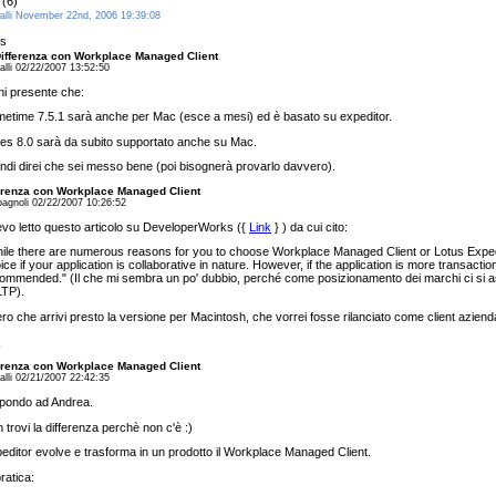
(6)
talli November 22nd, 2006 19:39:08
s
 Differenza con Workplace Managed Client
alli 02/22/2007 13:52:50
ni presente che:
etime 7.5.1 sarà anche per Mac (esce a mesi) ed è basato su expeditor.
es 8.0 sarà da subito supportato anche su Mac.
ndi direi che sei messo bene (poi bisognerà provarlo davvero).
ferenza con Workplace Managed Client
agnoli 02/22/2007 10:26:52
vo letto questo articolo su DeveloperWorks ({
Link
} ) da cui cito:
ile there are numerous reasons for you to choose Workplace Managed Client or Lotus Expedit
ice if your application is collaborative in nature. However, if the application is more transaction
ommended." (Il che mi sembra un po' dubbio, perché come posizionamento dei marchi ci si a
LTP).
ro che arrivi presto la versione per Macintosh, che vorrei fosse rilanciato come client azienda
ferenza con Workplace Managed Client
alli 02/21/2007 22:42:35
pondo ad Andrea.
 trovi la differenza perchè non c'è :)
editor evolve e trasforma in un prodotto il Workplace Managed Client.
pratica: