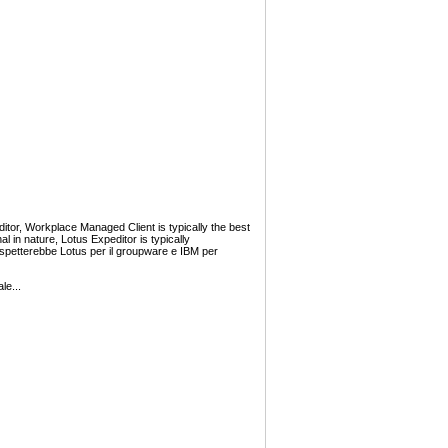
or, Workplace Managed Client is typically the best
al in nature, Lotus Expeditor is typically
spetterebbe Lotus per il groupware e IBM per
le...