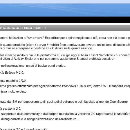
 Anatomia di un Client - PARTE 1
 scorsi ho iniziato a
"smontare" Expeditor
per capire meglio cosa c'è, cosa non c'è e cosa 
in quanto prodotto (client / server / mobile) è un semilavorato, ovvero un insieme di funzional
i di classe enterprise e gestirne il ciclo di vita nelle grandi aziende.
or è anche molto di più, è la piattaforma su cui già oggi si basa il client Sametime 7.5 connect, 
 client di Activity Explorer e poi potremmo aggiungere Shangai e chissà cos'altro.
e nell'esplorazione, un pò di background storico:
o fu Eclipse V 1.0:
rtual machine JAVA
tema grafico ottimizzato per ogni piattaforma (Windows / Linux etc) detto SWT (Standard Widg
 java molto evoluto
reato da IBM per supportare tutti i suoi tool di sviluppo e poi rilasciato al mondo OpenSource
 la versione 2.0:
 supportato dalla community e dall'eclipse foundation la versione 2.0 rappresentà la stabilità e 
a di bug corretti e la reingenierizzazione dell'architettura.
 la versione 3.0 e il mondo cambiò: