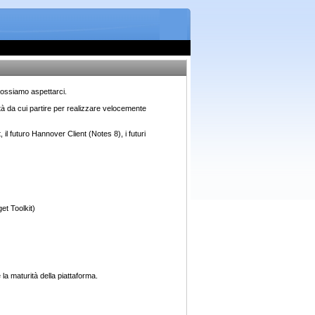
possiamo aspettarci.
ità da cui partire per realizzare velocemente
il futuro Hannover Client (Notes 8), i futuri
et Toolkit)
la maturità della piattaforma.