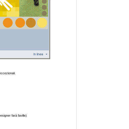
ccezionali.
signer farà faville)