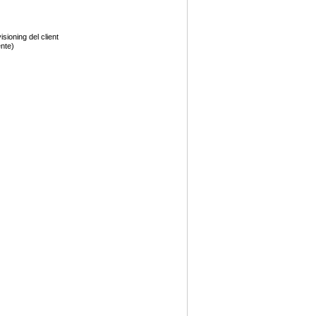
sioning del client
nte)