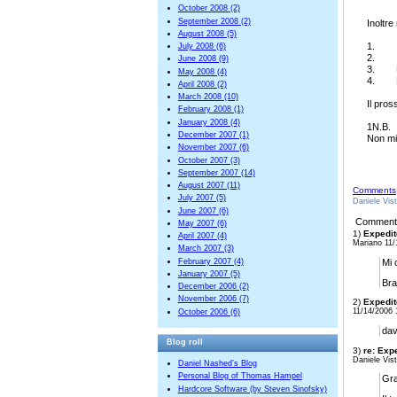
October 2008 (2)
September 2008 (2)
Inoltre
August 2008 (5)
1. I
July 2008 (6)
2. Il 
June 2008 (9)
3. La
May 2008 (4)
4. La 
April 2008 (2)
March 2008 (10)
Il pros
February 2008 (1)
January 2008 (4)
1N.B.
December 2007 (1)
Non mi
November 2007 (6)
October 2007 (3)
September 2007 (14)
August 2007 (11)
Comments
July 2007 (5)
Daniele Vis
June 2007 (6)
Comment
May 2007 (6)
1)
Expedit
April 2007 (4)
Mariano 11/
March 2007 (3)
February 2007 (4)
Mi 
January 2007 (5)
Bra
December 2006 (2)
November 2006 (7)
2)
Expedit
11/14/2006 
October 2006 (6)
dav
Blog roll
3)
re: Expe
Daniele Vist
Daniel Nashed’s Blog
Personal Blog of Thomas Hampel
Gra
Hardcore Software (by Steven Sinofsky)