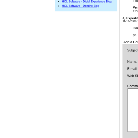
Il 
HCL Software - Digial Experience Blog
HCL Software - Domino Blog
Per
sfo
4)
Expedit
11/14/2006 
Dan
ps:
Add a Co
Subject
Name:
E-mail:
Web Si
Comment