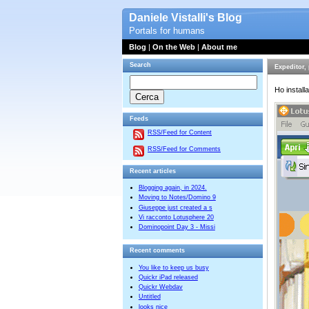
Daniele Vistalli's Blog
Portals for humans
Blog
|
On the Web
|
About me
Search
Expeditor, 
Ho install
Feeds
RSS/Feed for Content
RSS/Feed for Comments
Recent articles
Blogging again, in 2024.
Moving to Notes/Domino 9
Giuseppe just created a s
Vi racconto Lotusphere 20
Dominopoint Day 3 - Missi
Recent comments
You like to keep us busy
Quickr iPad released
Quickr Webdav
Untitled
looks nice