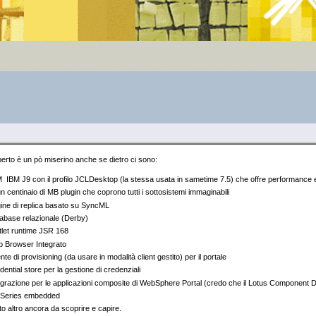
rto è un pò miserino anche se dietro ci sono:
 IBM J9 con il profilo JCLDesktop (la stessa usata in sametime 7.5) che offre performance e
un centinaio di MB plugin che coprono tutti i sottosistemi immaginabili
ine di replica basato su SyncML
abase relazionale (Derby)
tlet runtime JSR 168
 Browser Integrato
nte di provisioning (da usare in modalità client gestito) per il portale
dential store per la gestione di credenziali
egrazione per le applicazioni composite di WebSphere Portal (credo che il Lotus Component De
Series embedded
to altro ancora da scoprire e capire.