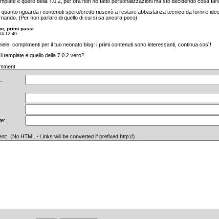
template è quello della 7.0.2, per ora non ho fatto personalizzazioni ma stò decidendo cosa far
 quanto riguarda i contenuti spero/credo riuscirò a restare abbastanza tecnico da fornire idee p
rnando. (Per non parlare di quello di cui si sa ancora poco).
or, primi passi
14:12:40
iele, complimenti per il tuo neonato blog! i primi contenuti sono interessanti, continua così!
 il template è quello della 7.0.2 vero?
mment
:
te:
: (No HTML - Links will be converted if prefixed http://)