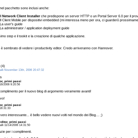
 nel pacchetto sono inclusi anche:
l
Network Client Installer
che predispone un server HTTP o un Portal Server 6.0 per il provi
Client Mobile per dispositivi embedded (mi interessa meno per ora, ci guarderò prossimame
 user's guide
administrator / application deployment guide
simo step e il tookit e la creazione di qualche applicazione.
 è sembrato di vedere i productivity editor. Credo arriveranno con Hannover.
(4)
talli November 13th, 2006 20:47:32
s
or, primi passi
16/2006 9:20:56
complimento per il nuovo blog di argomento veramente avanti!
vo!
or, primi passi
18:31:33
vero interessante... è bello vedere nuovi volti nel mondo dei Blog.... ;)
ditor, primi passi
alli 11/14/2006 14:31:50
zie per i complimenti.