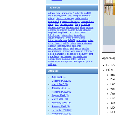
Tag cloud
admin
ajax
amazonec2
articolo
as400
beta
bleedyellow
blog
blogroll
browser
clienti
cloud_computing
collaboration
community
composite_apps
connections
domino
daos
db2
development
diary
dominodesigner
dominopoint
dwa
eclipse
english
expeditor
google
hcldx
ideajam
ilug2007
ilug2008
Java
linux
lotus
lotusknows
lotusnotes
lotusphere
lotussymphony
lotus_connections
lotus_foundations
ls2009
marketing
misc
mytechnotes
nd85
notes
notes_domino
openntf
partnerworld
personal
perspectives
photo
poll
portal
portlet
presentation
productivity
quickr
reference
sales
sametime
secondlife
security
sntt
symphony
technology
upgrade beta
Appena ape
socialedition domino notes
voltmx
webdesign
websphere
websphere_portal
widgets
La JVM
Più di 
Archives
Eng
July 2024 (1)
Dat
December 2012 (1)
Por
March 2010 (1)
January 2010 (1)
Web
November 2009 (1)
Age
August 2009 (2)
Cre
March 2009 (1)
Int
February 2009 (4)
January 2009 (4)
MQ
December 2008 (3)
Mol
November 2008 (1)